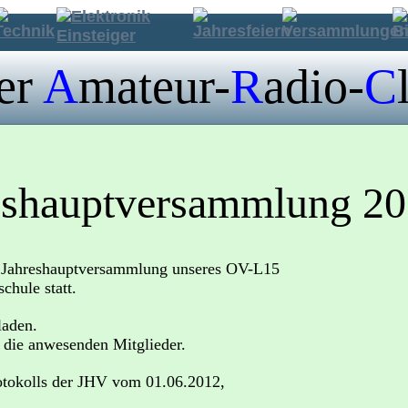
er 
A
mateur-
R
adio-
C
eshauptversammlung 2
 Jahreshauptversammlung unseres OV-L15 
chule statt.
laden.
ie anwesenden Mitglieder.
rotokolls der JHV vom 01.06.2012,