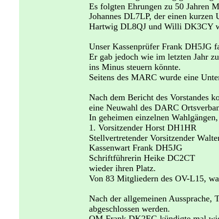
Es folgten Ehrungen zu 50 Jahren 
Johannes DL7LP, der einen kurzen U
Hartwig DL8QJ und Willi DK3CY wu
Unser Kassenprüfer Frank DH5JG fa
Er gab jedoch wie im letzten Jahr z
ins Minus steuern könnte.
Seitens des MARC wurde eine Unter
Nach dem Bericht des Vorstandes ko
eine Neuwahl des DARC Ortsverbans
In geheimen einzelnen Wahlgängen, 
1. Vorsitzender Horst DH1HR
Stellvertretender Vorsitzender Wa
Kassenwart Frank DH5JG
Schriftführerin Heike DC2CT
wieder ihren Platz.
Von 83 Mitgliedern des OV-L15, wa
Nach der allgemeinen Aussprache, 
abgeschlossen werden.
OM Frank DK2EG kündigte mal wiede