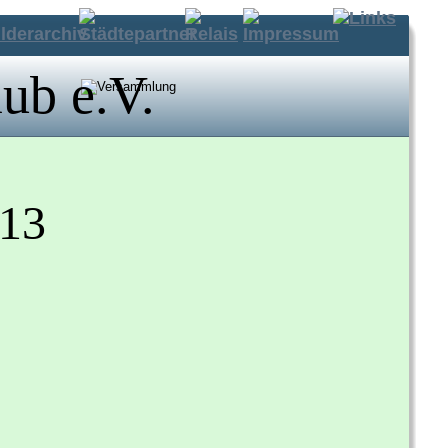
lub e.V.
013