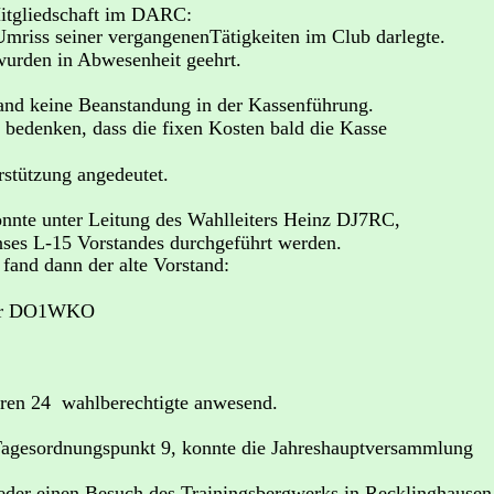
Mitgliedschaft im DARC:
mriss seiner vergangenenTätigkeiten im Club darlegte.
rden in Abwesenheit geehrt.
nd keine Beanstandung in der Kassenführung.
u bedenken, dass die fixen Kosten bald die Kasse 
stützung angedeutet.
nnte unter Leitung des Wahlleiters Heinz DJ7RC, 
es L-15 Vorstandes durchgeführt werden. 
fand dann der alte Vorstand:
lter DO1WKO
ren 24  wahlberechtigte anwesend.
Tagesordnungspunkt 9, konnte die Jahreshauptversammlung  
r einen Besuch des Trainingsbergwerks in Recklinghausen